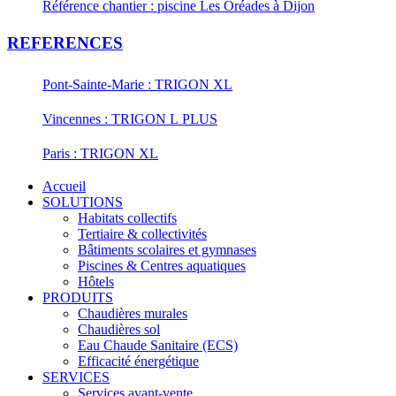
Référence chantier : piscine Les Oréades à Dijon
REFERENCES
Pont-Sainte-Marie : TRIGON XL
Vincennes : TRIGON L PLUS
Paris : TRIGON XL
Accueil
SOLUTIONS
Habitats collectifs
Tertiaire & collectivités
Bâtiments scolaires et gymnases
Piscines & Centres aquatiques
Hôtels
PRODUITS
Chaudières murales
Chaudières sol
Eau Chaude Sanitaire (ECS)
Efficacité énergétique
SERVICES
Services avant-vente