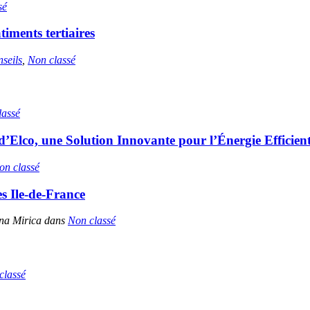
sé
iments tertiaires
seils
,
Non classé
lassé
co, une Solution Innovante pour l’Énergie Efficien
on classé
s Ile-de-France
na Mirica dans
Non classé
classé