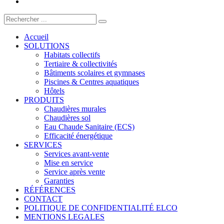
Accueil
SOLUTIONS
Habitats collectifs
Tertiaire & collectivités
Bâtiments scolaires et gymnases
Piscines & Centres aquatiques
Hôtels
PRODUITS
Chaudières murales
Chaudières sol
Eau Chaude Sanitaire (ECS)
Efficacité énergétique
SERVICES
Services avant-vente
Mise en service
Service après vente
Garanties
RÉFÉRENCES
CONTACT
POLITIQUE DE CONFIDENTIALITÉ ELCO
MENTIONS LEGALES