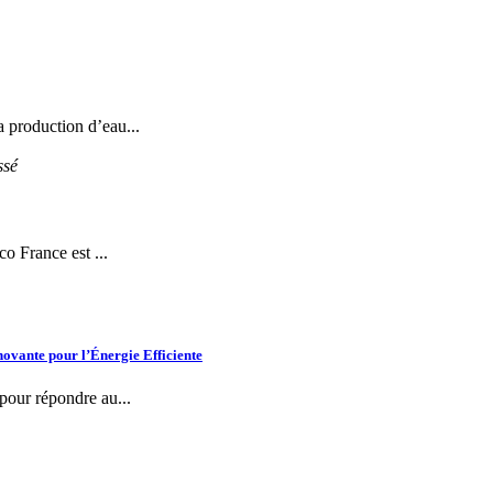
a production d’eau...
ssé
o France est ...
vante pour l’Énergie Efficiente
 pour répondre au...