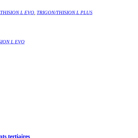
THISION L EVO
,
TRIGON/THISION L PLUS
SION L EVO
s tertiaires