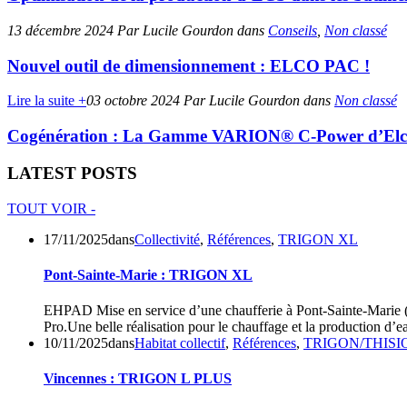
13 décembre 2024
Par Lucile Gourdon
dans
Conseils
,
Non classé
Nouvel outil de dimensionnement : ELCO PAC !
Lire la suite +
03 octobre 2024
Par Lucile Gourdon
dans
Non classé
Cogénération : La Gamme VARION® C-Power d’Elco, u
LATEST POSTS
TOUT VOIR -
17/11/2025
dans
Collectivité
,
Références
,
TRIGON XL
Pont-Sainte-Marie : TRIGON XL
EHPAD Mise en service d’une chaufferie à Pont-Sainte-Marie
Pro.Une belle réalisation pour le chauffage et la production d’e
10/11/2025
dans
Habitat collectif
,
Références
,
TRIGON/THISI
Vincennes : TRIGON L PLUS