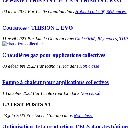
Le Havre : THISION L PLUS et THISION L EVO
09 avril 2024 Par Lucile Gourdon dans
Habitat collectif
,
Références
,
Coutances : THISION L EVO
11 avril 2023 Par Lucile Gourdon dans
Collectivité
,
Références
,
THI
Chaudières gaz pour applications collectives
08 décembre 2022 Par Ioana Mirica dans
Non classé
Pompe à chaleur pour applications collectives
18 octobre 2022 Par Lucile Gourdon dans
Non classé
LATEST POSTS #4
23 juin 2025
Par Lucile Gourdon
dans
Non classé
Optimisation de la production d’ECS dans les bâtiment