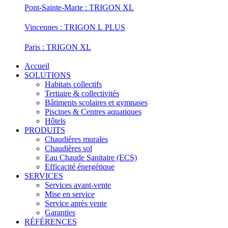
Pont-Sainte-Marie : TRIGON XL
Vincennes : TRIGON L PLUS
Paris : TRIGON XL
Accueil
SOLUTIONS
Habitats collectifs
Tertiaire & collectivités
Bâtiments scolaires et gymnases
Piscines & Centres aquatiques
Hôtels
PRODUITS
Chaudières murales
Chaudières sol
Eau Chaude Sanitaire (ECS)
Efficacité énergétique
SERVICES
Services avant-vente
Mise en service
Service après vente
Garanties
RÉFÉRENCES