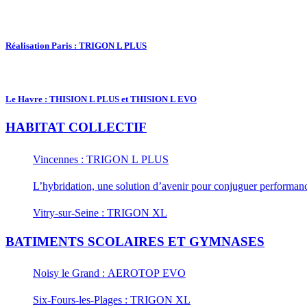
Réalisation Paris : TRIGON L PLUS
Le Havre : THISION L PLUS et THISION L EVO
HABITAT COLLECTIF
Vincennes : TRIGON L PLUS
L’hybridation, une solution d’avenir pour conjuguer performance
Vitry-sur-Seine : TRIGON XL
BATIMENTS SCOLAIRES ET GYMNASES
Noisy le Grand : AEROTOP EVO
Six-Fours-les-Plages : TRIGON XL