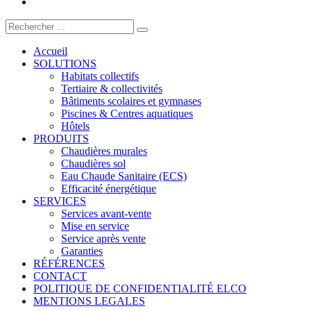
Accueil
SOLUTIONS
Habitats collectifs
Tertiaire & collectivités
Bâtiments scolaires et gymnases
Piscines & Centres aquatiques
Hôtels
PRODUITS
Chaudières murales
Chaudières sol
Eau Chaude Sanitaire (ECS)
Efficacité énergétique
SERVICES
Services avant-vente
Mise en service
Service après vente
Garanties
RÉFÉRENCES
CONTACT
POLITIQUE DE CONFIDENTIALITÉ ELCO
MENTIONS LEGALES