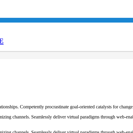
E
ationships. Competently procrastinate goal-oriented catalysts for chang
izing channels. Seamlessly deliver virtual paradigms through web-enabl
izing channels. Seamlessly deliver virtual paradigms through web-enabl