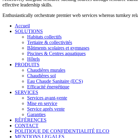
effective leadership skills.
Enthusiastically orchestrate premier web services whereas turnkey rela
Accueil
SOLUTIONS
Habitats collectifs
Tertiaire & collectivités
Bâtiments scolaires et gymnases
Piscines & Centres aquatiques
Hôtels
PRODUITS
Chaudières murales
Chaudières sol
Eau Chaude Sanitaire (ECS)
Efficacité énergétique
SERVICES
Services avant-vente
Mise en service
Service après vente
Garanties
RÉFÉRENCES
CONTACT
POLITIQUE DE CONFIDENTIALITÉ ELCO
MENTIONS LEGALES