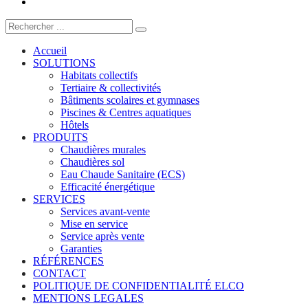
Accueil
SOLUTIONS
Habitats collectifs
Tertiaire & collectivités
Bâtiments scolaires et gymnases
Piscines & Centres aquatiques
Hôtels
PRODUITS
Chaudières murales
Chaudières sol
Eau Chaude Sanitaire (ECS)
Efficacité énergétique
SERVICES
Services avant-vente
Mise en service
Service après vente
Garanties
RÉFÉRENCES
CONTACT
POLITIQUE DE CONFIDENTIALITÉ ELCO
MENTIONS LEGALES