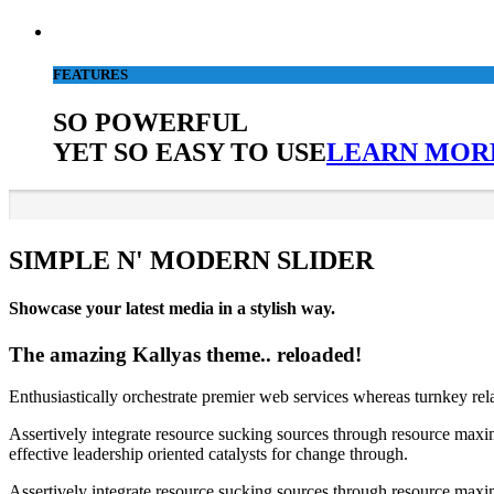
FEATURES
SO POWERFUL
YET SO EASY TO USE
LEARN MOR
SIMPLE N' MODERN SLIDER
Showcase your latest media in a stylish way.
The amazing Kallyas theme.. reloaded!
Enthusiastically orchestrate premier web services whereas turnkey rel
Assertively integrate resource sucking sources through resource maxim
effective leadership oriented catalysts for change through.
Assertively integrate resource sucking sources through resource maxim