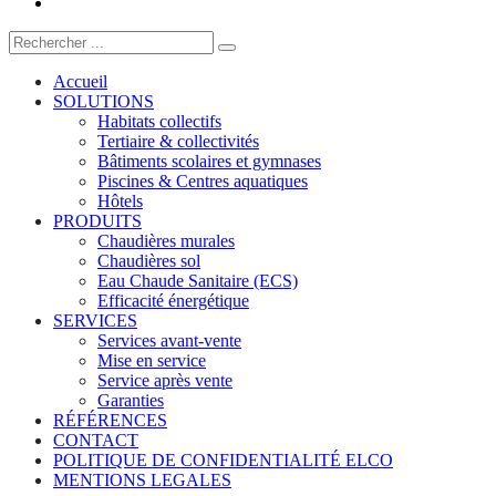
Accueil
SOLUTIONS
Habitats collectifs
Tertiaire & collectivités
Bâtiments scolaires et gymnases
Piscines & Centres aquatiques
Hôtels
PRODUITS
Chaudières murales
Chaudières sol
Eau Chaude Sanitaire (ECS)
Efficacité énergétique
SERVICES
Services avant-vente
Mise en service
Service après vente
Garanties
RÉFÉRENCES
CONTACT
POLITIQUE DE CONFIDENTIALITÉ ELCO
MENTIONS LEGALES