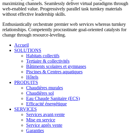
maximizing channels. Seamlessly deliver virtual paradigms through
web-enabled value. Progressively parallel task turnkey materials
without effective leadership skills.
Enthusiastically orchestrate premier web services whereas turnkey
relationships. Competently procrastinate goal-oriented catalysts for
change through resource-leveling.
Accueil
SOLUTIONS
Habitats collectifs
Tertiaire & collectivités
Bâtiments scolaires et gymnases
Piscines & Centres aquatiques
Hôtels
PRODUITS
Chaudières murales
Chaudières sol
Eau Chaude Sanitaire (ECS)
Efficacité énergétique
SERVICES
Services avant-vente
Mise en service
Service après vente
Garanties