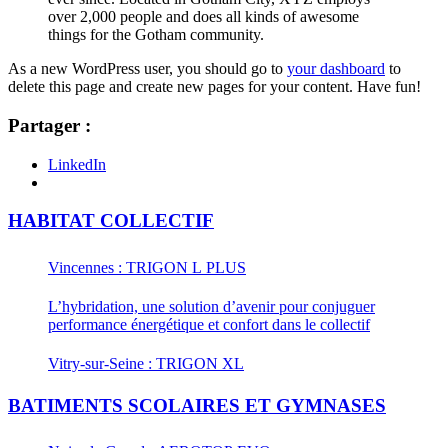
over 2,000 people and does all kinds of awesome
things for the Gotham community.
As a new WordPress user, you should go to
your dashboard
to
delete this page and create new pages for your content. Have fun!
Partager :
LinkedIn
HABITAT COLLECTIF
Vincennes : TRIGON L PLUS
L’hybridation, une solution d’avenir pour conjuguer
performance énergétique et confort dans le collectif
Vitry-sur-Seine : TRIGON XL
BATIMENTS SCOLAIRES ET GYMNASES