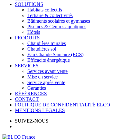
SOLUTIONS
Habitats collectifs
Tertiaire & collectivités
Bâtiments scolaires et gymnases
Piscines & Centres aquatiques
Hôtels
PRODUITS
Chaudières murales
Chaudières sol
Eau Chaude Sanitaire (ECS)
Efficacité énergétique
SERVICES
Services avant-vente
Mise en service
Service après vente
Garanties
RÉFÉRENCES
CONTACT
POLITIQUE DE CONFIDENTIALITÉ ELCO
MENTIONS LEGALES
SUIVEZ-NOUS