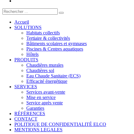
Accueil
SOLUTIONS
Habitats collectifs
Tertiaire & collectivités
Bâtiments scolaires et gymnases
Piscines & Centres aquatiques
Hôtels
PRODUITS
Chaudières murales
Chaudières sol
Eau Chaude Sanitaire (ECS)
Efficacité énergétique
SERVICES
Services avant-vente
Mise en service
Service après vente
Garanties
RÉFÉRENCES
CONTACT
POLITIQUE DE CONFIDENTIALITÉ ELCO
MENTIONS LEGALES