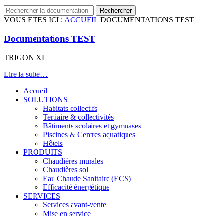
VOUS ETES ICI :
ACCUEIL
DOCUMENTATIONS TEST
Documentations TEST
TRIGON XL
Lire la suite…
Accueil
SOLUTIONS
Habitats collectifs
Tertiaire & collectivités
Bâtiments scolaires et gymnases
Piscines & Centres aquatiques
Hôtels
PRODUITS
Chaudières murales
Chaudières sol
Eau Chaude Sanitaire (ECS)
Efficacité énergétique
SERVICES
Services avant-vente
Mise en service