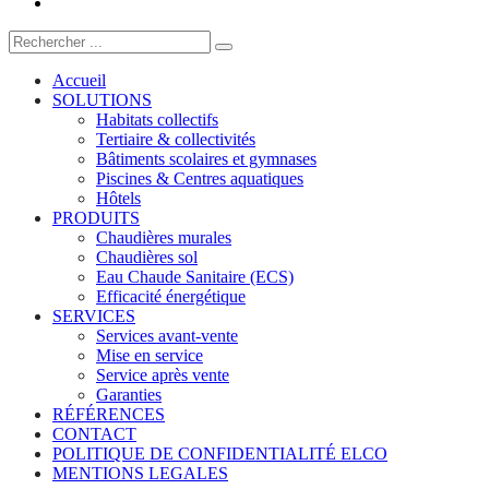
Accueil
SOLUTIONS
Habitats collectifs
Tertiaire & collectivités
Bâtiments scolaires et gymnases
Piscines & Centres aquatiques
Hôtels
PRODUITS
Chaudières murales
Chaudières sol
Eau Chaude Sanitaire (ECS)
Efficacité énergétique
SERVICES
Services avant-vente
Mise en service
Service après vente
Garanties
RÉFÉRENCES
CONTACT
POLITIQUE DE CONFIDENTIALITÉ ELCO
MENTIONS LEGALES