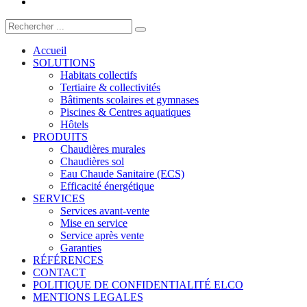
Accueil
SOLUTIONS
Habitats collectifs
Tertiaire & collectivités
Bâtiments scolaires et gymnases
Piscines & Centres aquatiques
Hôtels
PRODUITS
Chaudières murales
Chaudières sol
Eau Chaude Sanitaire (ECS)
Efficacité énergétique
SERVICES
Services avant-vente
Mise en service
Service après vente
Garanties
RÉFÉRENCES
CONTACT
POLITIQUE DE CONFIDENTIALITÉ ELCO
MENTIONS LEGALES