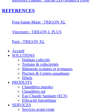
Référence chantier : piscine Les Oréades à Dijon
REFERENCES
Pont-Sainte-Marie : TRIGON XL
Vincennes : TRIGON L PLUS
Paris : TRIGON XL
Accueil
SOLUTIONS
Habitats collectifs
Tertiaire & collectivités
Bâtiments scolaires et gymnases
Piscines & Centres aquatiques
Hôtels
PRODUITS
Chaudières murales
Chaudières sol
Eau Chaude Sanitaire (ECS)
Efficacité énergétique
SERVICES
Services avant-vente