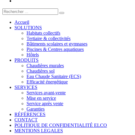
Accueil
SOLUTIONS
Habitats collectifs
Tertiaire & collectivités
Bâtiments scolaires et gymnases
Piscines & Centres aquatiques
Hôtels
PRODUITS
Chaudières murales
Chaudières sol
Eau Chaude Sanitaire (ECS)
Efficacité énergétique
SERVICES
Services avant-vente
Mise en service
Service après vente
Garanties
RÉFÉRENCES
CONTACT
POLITIQUE DE CONFIDENTIALITÉ ELCO
MENTIONS LEGALES