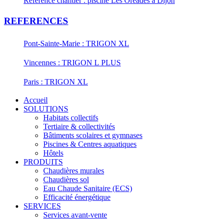
Référence chantier : piscine Les Oréades à Dijon
REFERENCES
Pont-Sainte-Marie : TRIGON XL
Vincennes : TRIGON L PLUS
Paris : TRIGON XL
Accueil
SOLUTIONS
Habitats collectifs
Tertiaire & collectivités
Bâtiments scolaires et gymnases
Piscines & Centres aquatiques
Hôtels
PRODUITS
Chaudières murales
Chaudières sol
Eau Chaude Sanitaire (ECS)
Efficacité énergétique
SERVICES
Services avant-vente