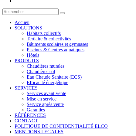
Accueil
SOLUTIONS
Habitats collectifs
Tertiaire & collectivités
Bâtiments scolaires et gymnases
Piscines & Centres aquatiques
Hôtels
PRODUITS
Chaudières murales
Chaudières sol
Eau Chaude Sanitaire (ECS)
Efficacité énergétique
SERVICES
Services avant-vente
Mise en service
Service après vente
Garanties
RÉFÉRENCES
CONTACT
POLITIQUE DE CONFIDENTIALITÉ ELCO
MENTIONS LEGALES